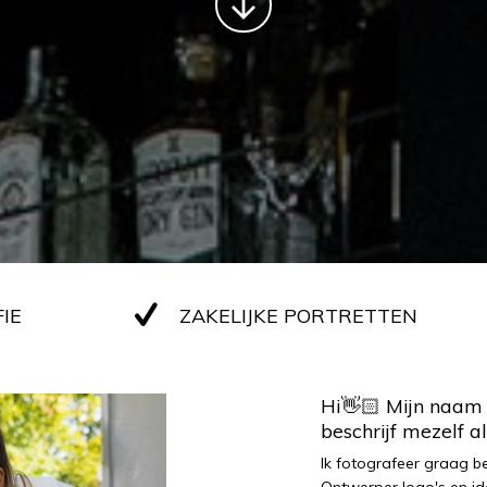
IE
ZAKELIJKE PORTRETTEN
Hi👋🏻 Mijn naam 
beschrijf mezelf 
Ik fotografeer graag b
Ontwerper logo's en id