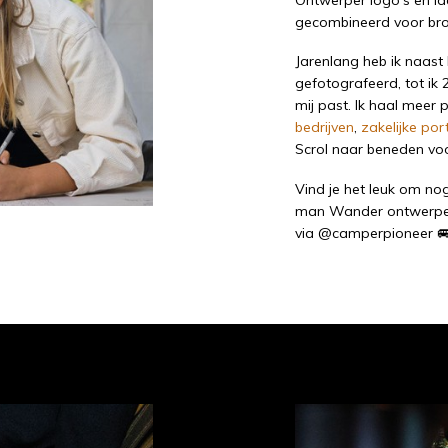
gecombineerd voor bro
Jarenlang heb ik naast 
gefotografeerd, tot ik 
mij past. Ik haal meer 
bedrijven
,
zakelijke por
Scrol naar beneden vo
Vind je het leuk om no
man Wander ontwerpen
via
@camperpioneer
