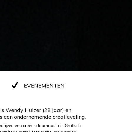
EVENEMENTEN
is Wendy Huizer (28 jaar) en
als een ondernemende creatieveling.
edrijven een creëer daarnaast als Grafisch
enteiten waarbij fotografie kan worden